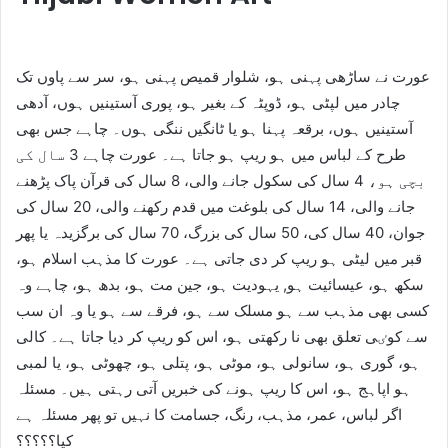
عورت نے ساڑھی پہنی ہو، شلوار قمیص پہنی ہو، سر سے پاوں تک
چادر میں لپٹی ہو، ڈوپٹہ کے بغیر ہو، پوری آستینیں ہوں، آدھی
آستینیں ہوں، برقعہ پہنا ہو یا ٹانگیں ننگی ہوں۔ چاہے جس بھی
طرح کے لباس میں ہو ریپ ہو جاتا ہے۔ ‏عورت چاہے 3 سال کی
بچی ہو، 4 سال کی سکول جانے والی، 8 سال کی قرآن پاک پڑھنے
جانے والی، 14 سال کی بلوغت میں قدم رکھنے والی، 20 سال کی
جوان، 40 سال کی، 50 سال کی بزرگ، 70 سال کی برگزیدہ یا پھر
قبر میں لیٹی ہو ریپ کر دی جاتی ہے۔ ‏عورت کا مذہب اسلام ہو،
سکھ ہو، عیسائیت ہو, یہودیت ہو، جین مت ہو، بدھ ہو، چاہے وہ
کسی بھی مذہب سے ہو مسلک سے ہو، فرقے سے ہو یا وہ ان سب
سے کوٸی تعلق بھی نا رکھتی ہو، اس کو ریپ کر دیا جاتا ہے۔ ‏کالی
ہو، گوری ہو، سانولی ہو، موٹی ہو، پتلی ہو، چھوٹی ہو، یا لمبی
ہو اپاہج ہو، اس کا ریپ ہونے کی خبریں آتی رہتی ہیں۔ ‏مسئلہ
اگر لباس، عمر، مذہب، رنگ، جسامت کا نہیں تو پھر مسئلہ ہے
کیا؟؟؟؟؟