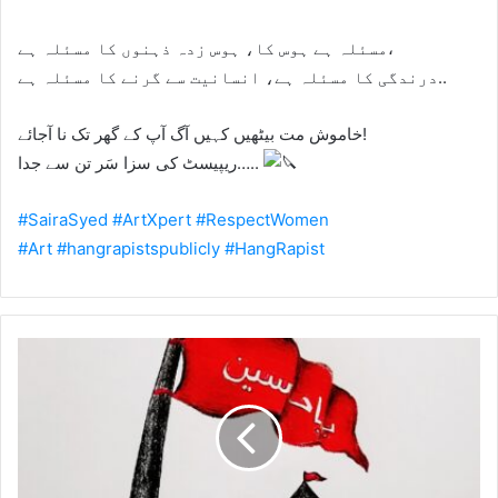
مسئلہ ہے ہوس کا، ہوس زدہ ذہنوں کا مسئلہ ہے،
درندگی کا مسئلہ ہے، انسانیت سے گرنے کا مسئلہ ہے..
خاموش مت بیٹھیں کہیں آگ آپ کے گھر تک نا آجائے!
ریپیسٹ کی سزا سَر تن سے جدا…..
#SairaSyed
#ArtXpert
#RespectWomen
#Art
#hangrapistspublicly
#HangRapist