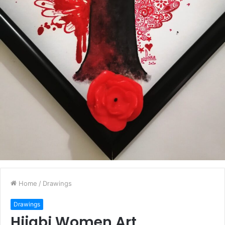
Home
/
Drawings
Drawings
Hijabi Women Art